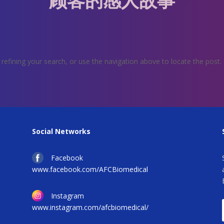
顾客的感人故事
efining your search, or use the navigation above to locate the post.
Social Networks
Facebook
www.facebook.com/AFCBiomedical
Instagram
www.instagram.com/afcbiomedical/