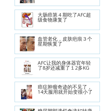
大肠癌第４期吃了AFC超
级食物康复了
血管老化，皮肤疤痕３个
星期恢复了
AFC让我的身体器官年轻
了8岁还减重了１2多KG
癌症肿瘤奇迹的不见了，
14天服用就开始变很小了
糖尿脚部溃烂奇迹好转康