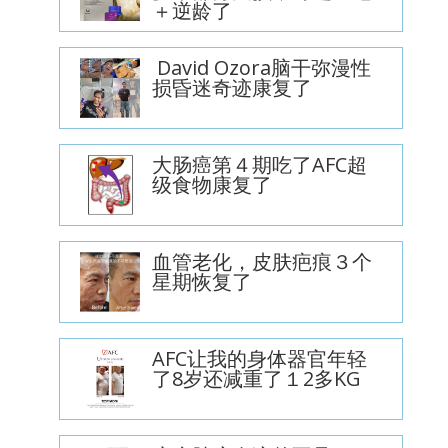
＋逆龄了
David Ozora脑干弥漫性
损昏迷奇迹康复了
大肠癌第４期吃了AFC超
级食物康复了
血管老化，皮肤疤痕３个
星期恢复了
AFC让我的身体器官年轻
了8岁还减重了１2多KG