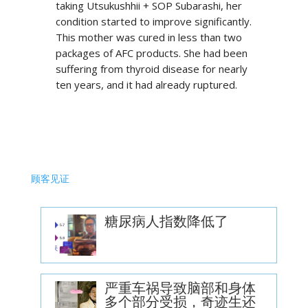
taking Utsukushhii + SOP Subarashi, her
condition started to improve significantly.
This mother was cured in less than two
packages of AFC products. She had been
suffering from thyroid disease for nearly
ten years, and it had already ruptured.
顾客见证
糖尿病人指数降低了
严重车祸导致脑部和身体
多个部分受损，奇迹生还