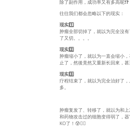
除了副作用，成功率又有多高呢❗❓
往往我们都会忽略以下的现实：
现实1️⃣
肿瘤全部切掉了，就以为完全沒有
了又切。。。。
现实2️⃣
肿瘤缩小了，就以为一直会缩小，
止了，然後竟然又重新长回來，甚
现实3️⃣
疗程结束了，就以为完全治好了，
多。
肿瘤复发了、转移了，就以为和上
和药物攻击过的细胞变得弱了，器
KO了！😰🤦‍♂️