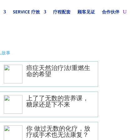
SERVICE 疗效
疗程配套
顾客见证
合作伙伴
人故事
癌症天然治疗法!重燃生
命的希望
上了了无数的营养课，
糖尿还是下不来
你 做过无数的化疗，放
疗或手术也无法康复？