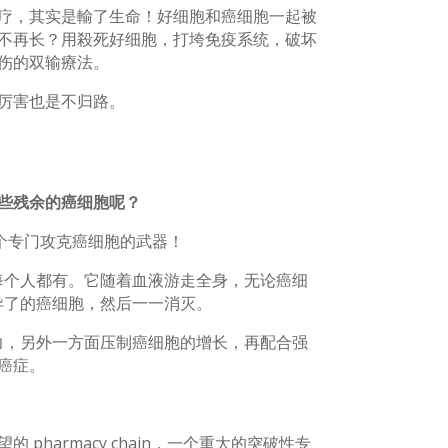
疗，其实是輸了生命！好细胞和癌细胞一起被
不再长？用殺死好细胞，打垮免疫系统，破坏
伤的双输療法。
厉害也是不归路。
些残余的癌细胞呢？
一个专门攻克癌细胞的武器！
每个人都有。它随着血液游走全身，无论癌细
异了的癌细胞，然后一一消灭。
力，另外一方面压制癌细胞的增长，再配合强
癌症。
pharmacy chain，一个重大的突破性专