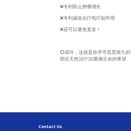
❌专利防止肿瘤增长
❌专利减低化疗电疗副作用
❌还可以避免复发！
💞或许，这就是你寻寻觅觅很久的
癌症天然治疗法!重燃生命的希望
Contact Us