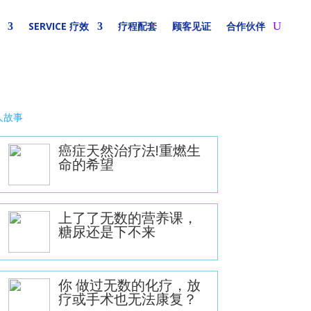
SERVICE 疗效
疗程配套
顾客见证
合作伙伴
人故事
癌症天然治疗法!重燃生
命的希望
上了了无数的营养课，
糖尿还是下不来
你 做过无数的化疗，放
疗或手术也无法康复？