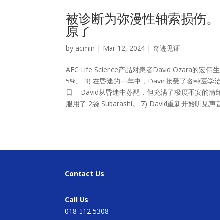
被诊断为弥漫性轴索损伤。医
原了
by
admin
|
Mar 12, 2024
|
奇迹见证
AFC Life Science产品对患者David Oza
5%。 3) 在昏迷的一年中，David接受了各种医学治
日 – David从昏迷中苏醒，但充满了极度不安的情绪。 
服用了 2袋 Subarashi。 7) David重新开始听见声音
Contact Us
Call Us
018-312 5308