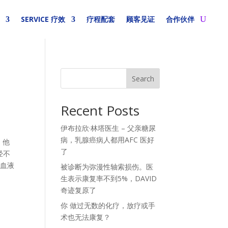
SERVICE 疗效
疗程配套
顾客见证
合作伙伴
Search
Recent Posts
伊布拉欣·林塔医生 – 父亲糖尿
病，乳腺癌病人都用AFC 医好
。他
了
经不
的血液
被诊断为弥漫性轴索损伤。医
生表示康复率不到5%，DAVID
奇迹复原了
你 做过无数的化疗，放疗或手
术也无法康复？